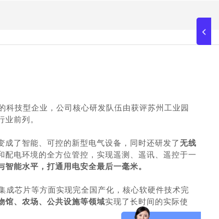
体的科技型企业，公司核心研发队伍由获评苏州工业园
行业前列。
变成了智能、可控的新型电气设备，同时还研发了
无线
和配电环境的全方位管控，实现遥测、遥讯、遥控于一
与智能水平，打通用电安全最后一毫米。
及集成芯片等方面实现完全国产化，核心软硬件技术完
物馆、农场、公共设施等领域
实现了长时间的实际使