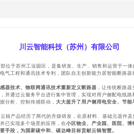
川云智能科技（苏州）有限公司
，总部位于苏州工业园区，是集研发、生产、销售和运营于一
电气工程和通讯技术专利，团队自主创新能力居智能断路器
感器技术、物联网通讯技术重新定义断路器
，让传统断路器
，并通过云服务平台进行集中管理，实现对用户侧配电线路
据分析、控制传感联动，
大大提升了用户侧用电安全、节能
来，云辑产品经历了两代的升级研发，在原材料、基础元器件
并已实现多个场景的应用，在
小区物业、产业园、医院、博
要手段，为国家碳中和、碳达峰目标贡献云辑智慧。